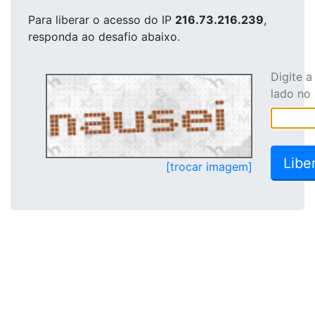
Para liberar o acesso
do IP
216.73.216.239
,
responda ao desafio abaixo.
Digite 
lado no
[trocar imagem]