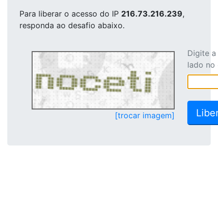
Para liberar o acesso
do IP
216.73.216.239
,
responda ao desafio abaixo.
Digite 
lado no
[trocar imagem]